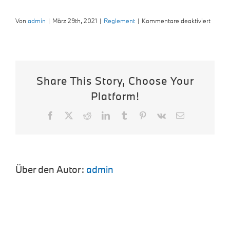
für
Von
admin
|
März 29th, 2021
|
Reglement
|
Kommentare deaktiviert
Austra
Share This Story, Choose Your
Platform!
Facebook
X
Reddit
LinkedIn
Tumblr
Pinterest
Vk
E-
Mail
Über den Autor:
admin