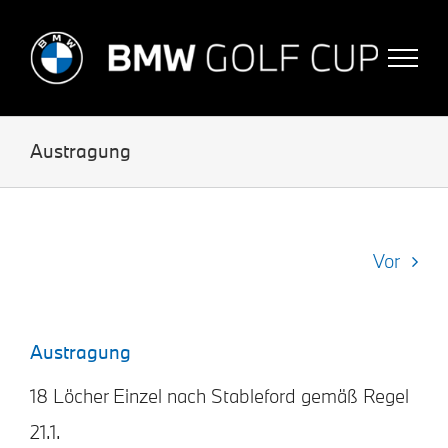
Skip
to
content
Austragung
Vor
Austragung
18 Löcher Einzel nach Stableford gemäß Regel
21.1.