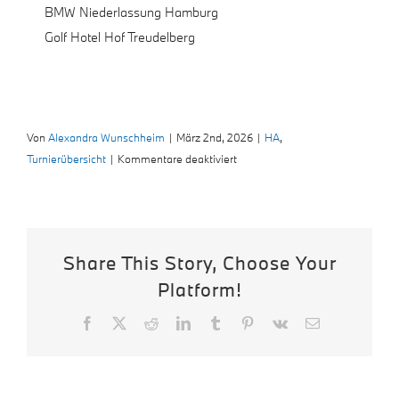
BMW Niederlassung Hamburg
Golf Hotel Hof Treudelberg
Von
Alexandra Wunschheim
|
März 2nd, 2026
|
HA
,
für
Turnierübersicht
|
Kommentare deaktiviert
Hamburg
Share This Story, Choose Your
Platform!
Facebook
X
Reddit
LinkedIn
Tumblr
Pinterest
Vk
E-
Mail