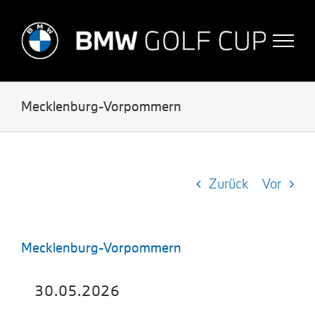
Skip
to
content
Mecklenburg-Vorpommern
Zurück
Vor
Mecklenburg-Vorpommern
30.05.2026