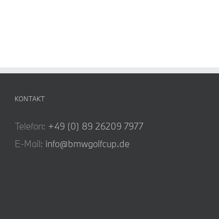
KONTAKT
Telefon:
+49 (0) 89 26209 7977
E-Mail:
info@bmwgolfcup.de