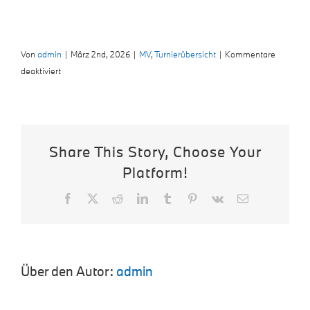
Von
admin
|
März 2nd, 2026
|
MV
,
Turnierübersicht
|
Kommentare
für
deaktiviert
Mecklenburg-
Vorpommern
Share This Story, Choose Your
Platform!
Facebook
X
Reddit
LinkedIn
Tumblr
Pinterest
Vk
E-
Mail
Über den Autor:
admin