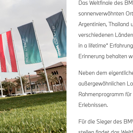
Das Weltfinale des BM
sonnenverwöhnten Orte
Argentinien, Thailand 
verschiedenen Ländern 
in a lifetime“ Erfahrun
Erinnerung behalten w
Neben dem eigentliche
außergewöhnlichen Loca
Rahmenprogramm für a
Erlebnissen.
Für die Sieger des B
stellen findet das Welt