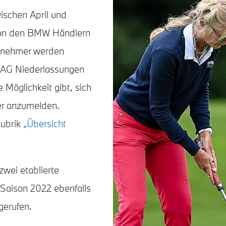
wischen April und
e von den BMW Händlern
ilnehmer werden
 AG Niederlassungen
 Möglichkeit gibt, sich
ier anzumelden.
Rubrik
„Übersicht
wei etablierte
e Saison 2022 ebenfalls
gerufen.