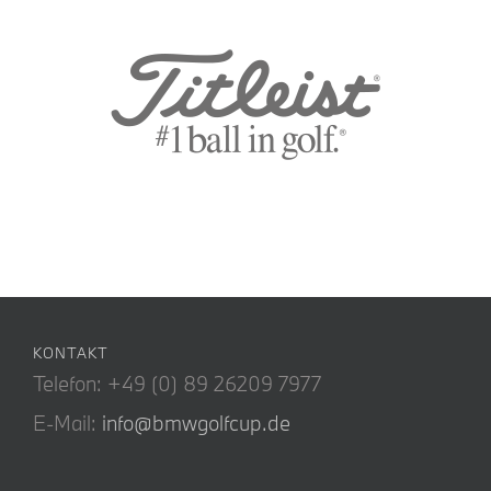
KONTAKT
Telefon: +49 (0) 89 26209 7977
E-Mail:
info@bmwgolfcup.de