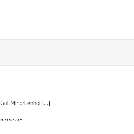
ut Minoritenhof [...]
für
 deaktiviert
Bayern