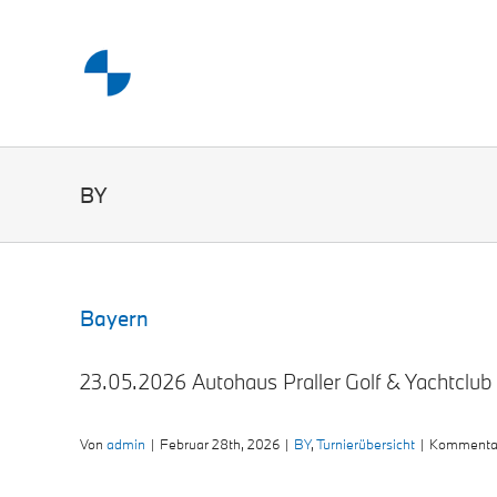
Skip
to
content
BY
Bayern
23.05.2026 Autohaus Praller Golf & Yachtclub G
Von
admin
|
Februar 28th, 2026
|
BY
,
Turnierübersicht
|
Kommentare