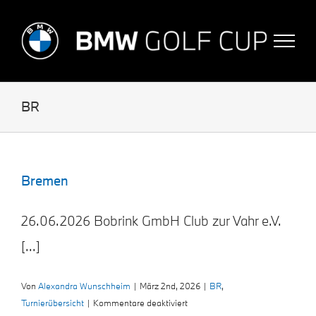
Skip
to
content
BR
Bremen
26.06.2026 Bobrink GmbH Club zur Vahr e.V.
[...]
Von
Alexandra Wunschheim
|
März 2nd, 2026
|
BR
,
für
Turnierübersicht
|
Kommentare deaktiviert