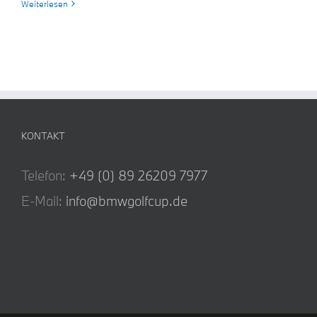
Bremen
Weiterlesen
KONTAKT
Telefon:
+49 (0) 89 26209 7977
E-Mail:
info@bmwgolfcup.de